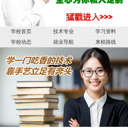
学校首页
技术专业
学习资料
学校动态
就业导航
来校路线
湖
湖
南
南
阳
阳